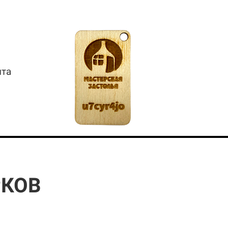
ита
РКОВ