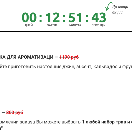
До конца
акции
00
12
51
43
:
:
:
ДНЕЙ
ЧАСОВ
МИНУТА
СЕКУНДЫ
КА ДЛЯ АРОМАТИЗАЦИ —
1190 руб
йте приготовить настоящие джин, абсент, кальвадос и фру
Р —
300 руб
рмлении заказа Вы можете выбрать
1 любой набор
трав и
я
"