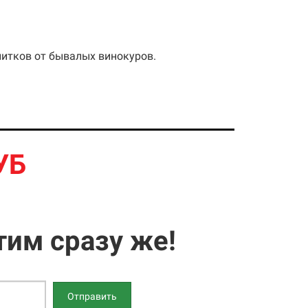
итков от бывалых винокуров.
УБ
тим сразу же!
Отправить