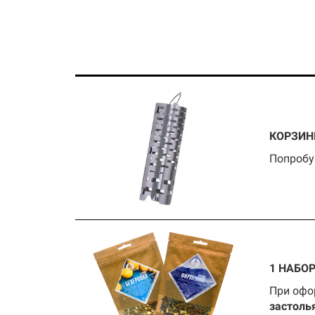
КОРЗИН
Попробу
1 НАБО
При офо
застоль